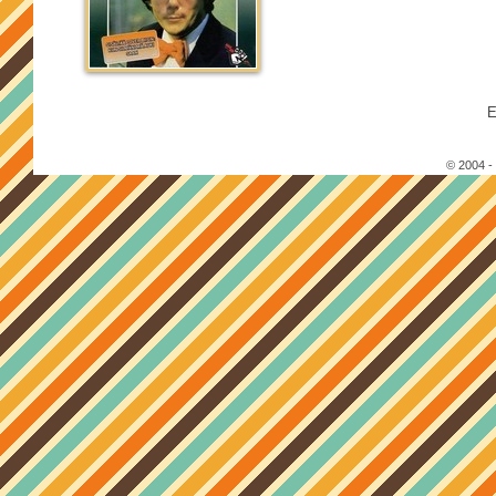
E
© 2004 -