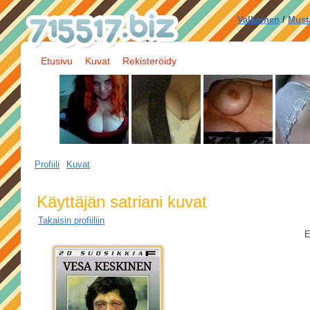
Valkoinen
/
Must
Etusivu
Kuvat
Rekisteröidy
Profiili
Kuvat
Käyttäjän satriani kuvat
Takaisin profiiliin
E