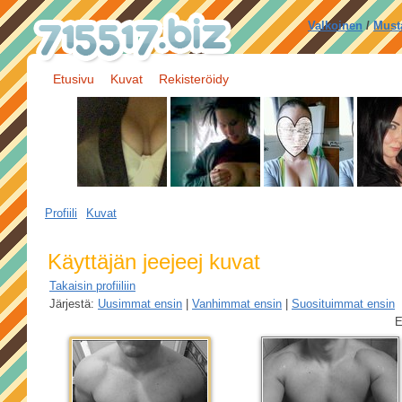
Valkoinen
/
Must
Etusivu
Kuvat
Rekisteröidy
Profiili
Kuvat
Käyttäjän jeejeej kuvat
Takaisin profiiliin
Järjestä:
Uusimmat ensin
|
Vanhimmat ensin
|
Suosituimmat ensin
E