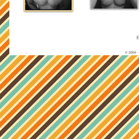
E
© 2004 -