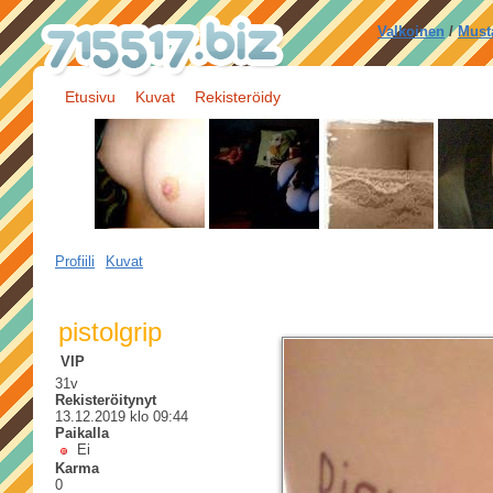
Valkoinen
/
Must
Etusivu
Kuvat
Rekisteröidy
Profiili
Kuvat
pistolgrip
VIP
31v
Rekisteröitynyt
13.12.2019 klo 09:44
Paikalla
Ei
Karma
0