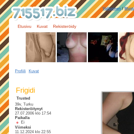
Valkoinen
/
Must
Etusivu
Kuvat
Rekisteröidy
Profiili
Kuvat
Frigidi
Trusted
39v, Turku
Rekisteröitynyt
27.07.2006 klo 17:54
Paikalla
Ei
Viimeksi
11.12.2024 klo 22:55